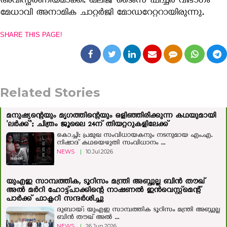
അവിസ്മരണീയമാക്കി. ഖലീജ് ടൈംസ് ഫീച്ചർ വിഭാഗം
മേധാവി അനാമിക ചാറ്റർജി മോഡറേറ്ററായിരുന്നു.
SHARE THIS PAGE!
Related Stories
മനുഷ്യന്റെയും മൃഗത്തിന്റെയും ഒളിഞ്ഞിരിക്കുന്ന കഥയുമായി
'ലർക്ക്'; ചിത്രം ജൂലൈ 24ന് തിയറ്ററുകളിലേക്ക്
കൊച്ചി: പ്രമുഖ സംവിധായകനും നടനുമായ എം.എ.
നിഷാദ് കഥയെഴുതി സംവിധാനം ...
NEWS
|
10.Jul.2026
യുഎഇ സാമ്പത്തിക, ടൂറിസം മന്ത്രി അബ്ദുല്ല ബിന്‍ തൗഖ്
അല്‍ മര്‍റി ഹോട്ട്‌പാക്കിന്റെ നാഷണൽ ഇൻവെസ്റ്റ്മെന്റ്
പാർക്ക് ഫാക്ടറി സന്ദർശിച്ചു
ദുബായ്: യുഎഇ സാമ്പത്തിക ടൂറിസം മന്ത്രി അബ്ദുല്ല
ബിന്‍ തൗഖ് അല്‍ ...
NEWS
|
26.Jun.2026