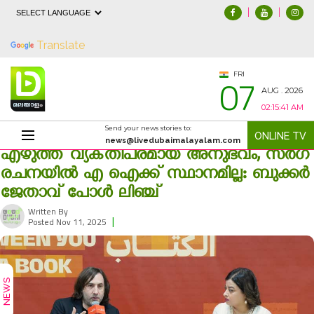
|
|
Powered by
Translate
07
FRI
AUG . 2026
02:15:42 AM
Send your news stories to:
ONLINE TV
news@livedubaimalayalam.com
എഴുത്ത് വ്യക്‌തിപരമായ അനുഭവം, സർഗ
രചനയിൽ എ ഐക്ക് സ്ഥാനമില്ല: ബുക്കർ
ജേതാവ് പോൾ ലിഞ്ച്
Written By
|
350
Posted Nov 11, 2025
NEWS